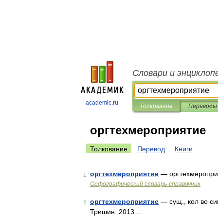
Словари и энциклоп
academic.ru
Толкования
Переводы
оргтехмероприятие
Толкование
Перевод
Книги
оргтехмероприятие
— оргтехмеропри
1
Орфографический словарь-справочник
оргтехмероприятие
— сущ., кол во си
2
Тришин. 2013 …