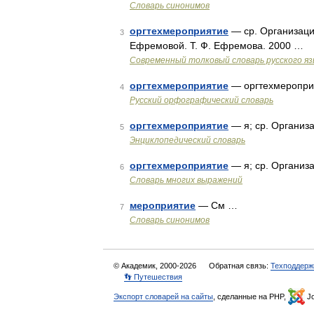
Словарь синонимов
оргтехмероприятие
— ср. Организаци
3
Ефремовой. Т. Ф. Ефремова. 2000 …
Современный толковый словарь русского я
оргтехмероприятие
— оргтехмеропри 
4
Русский орфографический словарь
оргтехмероприятие
— я; ср. Организ
5
Энциклопедический словарь
оргтехмероприятие
— я; ср. Организ
6
Словарь многих выражений
мероприятие
— См …
7
Словарь синонимов
© Академик, 2000-2026
Обратная связь:
Техподдерж
👣 Путешествия
Экспорт словарей на сайты
, сделанные на PHP,
Jo