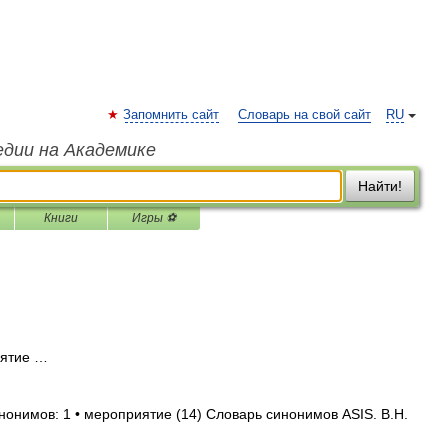
Запомнить сайт
Словарь на свой сайт
RU
едии на Академике
Найти!
Книги
Игры ⚽
ятие …
нонимов: 1 • мероприятие (14) Словарь синонимов ASIS. В.Н.