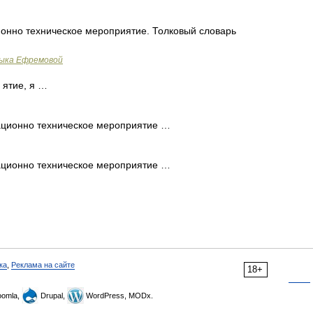
онно техническое мероприятие. Толковый словарь
зыка Ефремовой
ятие, я …
ационно техническое мероприятие …
ационно техническое мероприятие …
ка
,
Реклама на сайте
18+
omla,
Drupal,
WordPress, MODx.